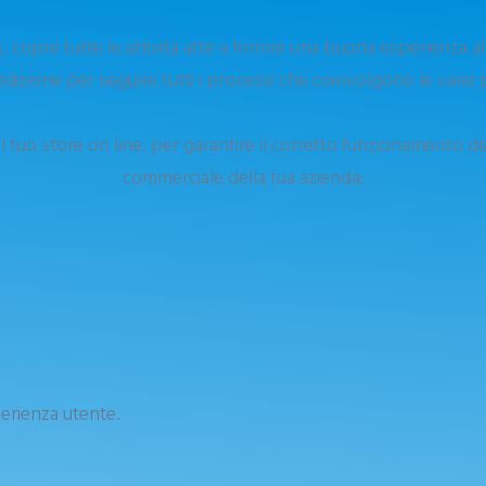
copre tutte le attività atte a fornire una buona esperienza all
izione per seguire tutti i processi che coinvolgono le varie 
l tuo store on line, per garantire il corretto funzionamento dell
commerciale della tua azienda:
perienza utente.