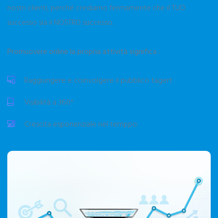
nostri clienti, perché crediamo fermamente che il TUO
successo sia il NOSTRO successo.
Promuovere online la propria attività significa :
Raggiungere e coinvolgere il pubblico tagert
Visibilità a 360°
Crescita esponenziale nel temppo